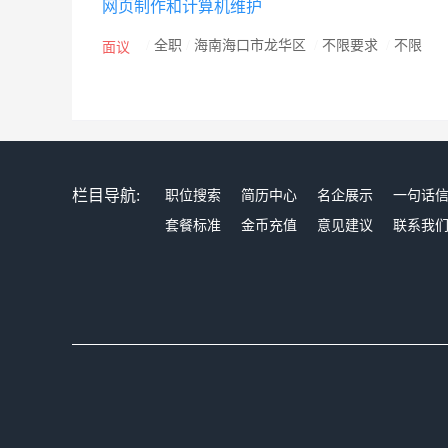
网页制作和计算机维护
/
全职
/
海南海口市龙华区
/
不限要求
/
不限
面议
栏目导航:
职位搜索
简历中心
名企展示
一句话
套餐标准
金币充值
意见建议
联系我