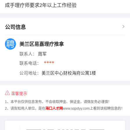
成手理疗师要求2年以上工作经验
公司信息
美兰区易嘉理疗推拿
联系人：
周军
****
联系电话：
公司地址：
美兰区中心财校海府公寓1楼
温馨提示
1、本平台仅供信息发布，不会收取押金、保证金，请微友务必谨慎！
2、请告知用人单位，是在
海口人才网
www.sqpdyy.com上看到该招聘信息的！